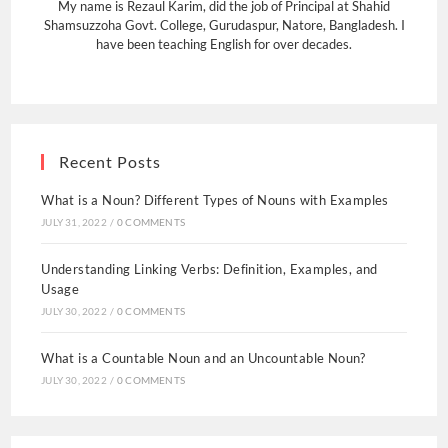
My name is Rezaul Karim, did the job of Principal at Shahid
Shamsuzzoha Govt. College, Gurudaspur, Natore, Bangladesh. I
have been teaching English for over decades.
Recent Posts
What is a Noun? Different Types of Nouns with Examples
JULY 31, 2022
/
0 COMMENTS
Understanding Linking Verbs: Definition, Examples, and
Usage
JULY 30, 2022
/
0 COMMENTS
What is a Countable Noun and an Uncountable Noun?
JULY 30, 2022
/
0 COMMENTS