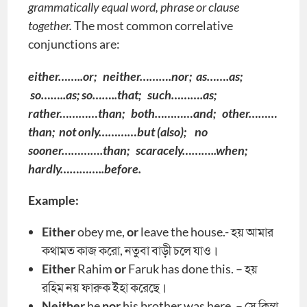
grammatically equal word, phrase or clause
together.
The most common correlative
conjunctions are:
either……..or; neither……….nor; as…….as;
so……..as; so……..that; such……….as;
rather…………than; both…………and; other………
than; not only…………but (also); no
sooner………….than; scaracely………..when;
hardly…………..before.
Example:
Either
obey me,
or
leave the house.- হয় আমার
কথামত কাজ করো, নতুবা বাড়ী চলে যাও।
Either
Rahim
or
Faruk has done this. – হয়
রহিম নয় ফারুক ইহা করেছে।
Neither
he
nor
his brother was here. – সে কিম্বা