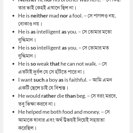
তার ভাই কেহই এখানে ছিল না।
He is
neither
mad
nor
a fool. – সে পাগলও নয়,
বোকাও নয়।
He is
as
intelligent
as
you. – সে তোমার মতো
বুদ্ধিমান।
He is
so
intelligent
as
you. – সে তোমার মত
বুদ্ধিমান।
He is
so
weak
that
he can not walk. – সে
এতটাই দুর্বল যে সে হাঁটতে পারে না।
I want
such
a boy
as
is faithful. – আমি এমন
একটি ছেলে চাই যে বিশ্বস্ত।
He would
rather
die
than
beg. – সে বরং মরবে,
তবু ভিক্ষা করবে না।
He helped me both food and money. – সে
আমাকে খাবার এবং অর্থ উভয়ই দিয়েই সহায়তা
করেছিল।