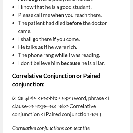
I know
that
he is a good student.
Please call me
when
you reach there.
The patient had died
before
the doctor
came.
I shall go there
if
you come.
He talks
as if
he were rich.
The phone rang
while
I was reading.
I don’t believe him
because
he is a liar.
Correlative Conjunction or Paired
conjunction:
যে জোড়া শব্দ ব্যকরণগত সমতুল্য word, phrase বা
clause-কে সংযুক্ত করে, তাকে Correlative
conjunction বা Paired conjunction বলে।
Correlative conjunctions connect the