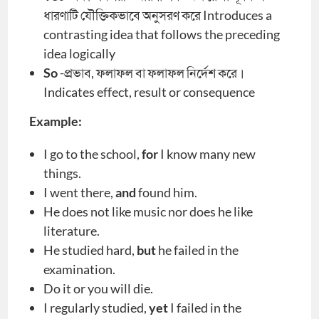
ধারণাটি যৌক্তিকভাবে অনুসরণ করে Introduces a
contrasting idea that follows the preceding
idea logically
So
-প্রভাব, ফলাফল বা ফলাফল নির্দেশ করে।
Indicates effect, result or consequence
Example:
I go to the school,
for
I know many new
things.
I went there,
and
found him.
He does not like music nor does he like
literature.
He studied hard,
but
he failed in the
examination.
Do it or you will die.
I regularly studied,
yet
I failed in the