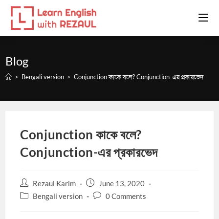
Skip
to
content
Blog
>
Bengali version
>
Conjunction কাকে বলে? Conjunction-এর প্রকারভেদ
Conjunction কাকে বলে?
Conjunction-এর প্রকারভেদ
Post
Post
Rezaul Karim
June 13, 2020
author:
published:
Post
Post
Bengali version
0 Comments
category:
comments: