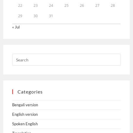
22
23
24
25
26
27
28
29
30
31
« Jul
Categories
Bengali version
English version
Spoken English