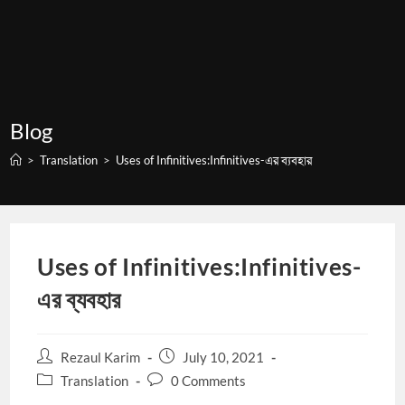
Blog
>
Translation
>
Uses of Infinitives:Infinitives-এর ব্যবহার
Uses of Infinitives:Infinitives-
এর ব্যবহার
Post
Post
Rezaul Karim
July 10, 2021
author:
published:
Post
Post
Translation
0 Comments
category:
comments: