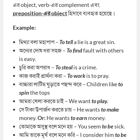
এর object, verb-এর complement এবং
preposition-এর object
হিসাবে ব্যবহৃত হয়েছে।
Example:
মিথ্যা বলা মহাপাপ –
To tell
a lie is a great sin.
অন্যের দোষ ধরা সহজ –
To find
fault with others
is easy.
চুরি করা অপরাধ –
To steal
is a crime.
কাজ করাই প্রার্থনা করা –
To work
is to pray.
বাচ্চারা লাটিম ঘুড়াতে পছন্দ করে – Children like
to
spin
the tops
আমরা খেলা করতে চাই – We want
to play.
সে টাকা উপার্জন করতে চায় – He wants
to make
money.
Or:
He wants
to earn
money.
তোমাকে অসুস্থ বলে মনে হয় – You seem
to be
sick.
আমি তাকে মূর্খ বলে মনে করি – I consider him
to be