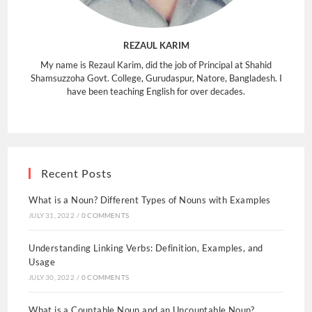
REZAUL KARIM
My name is Rezaul Karim, did the job of Principal at Shahid
Shamsuzzoha Govt. College, Gurudaspur, Natore, Bangladesh. I
have been teaching English for over decades.
Recent Posts
What is a Noun? Different Types of Nouns with Examples
JULY 31, 2022
/
0 COMMENTS
Understanding Linking Verbs: Definition, Examples, and
Usage
JULY 30, 2022
/
0 COMMENTS
What is a Countable Noun and an Uncountable Noun?