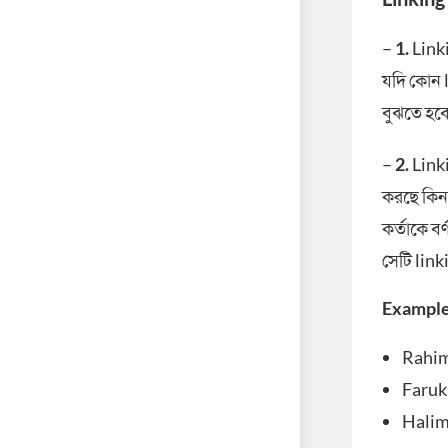
–
1.
Linki
যদি কোন l
বুঝতে হবে
–
2.
Linki
করছে কিনা 
কর্তাকে বর
সেটি link
Example
Rahim
Faruk 
Halim 