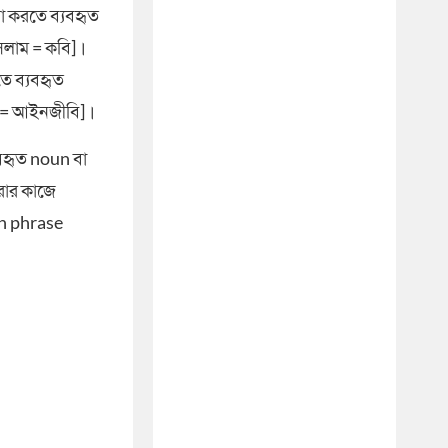
া করতে ব্যবহৃত
ইসলাম = কবি]।
তে ব্যবহৃত
িম = আইনজীবি]।
যবহৃত noun বা
করার কাজে
n phrase