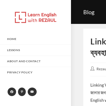
Skip
to
Blog
content
Link
HOME
ব্যবহ
LESSONS
ABOUT AND CONTACT
Post
Rezau
PRIVACY POLICY
author:
Linking 
জানার জন
English w