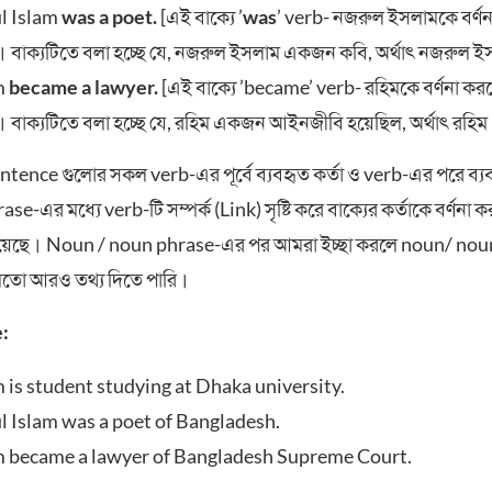
l Islam
was
a poet.
[এই বাক্যে ’
was
’ verb- নজরুল ইসলামকে বর্ণন
। বাক্যটিতে বলা হচ্ছে যে, নজরুল ইসলাম একজন কবি, অর্থাৎ নজরুল 
m
became
a lawyer.
[এই বাক্যে ’became’ verb- রহিমকে বর্ণনা কর
। বাক্যটিতে বলা হচ্ছে যে, রহিম একজন আইনজীবি হয়েছিল, অর্থাৎ রহ
tence গুলোর সকল verb-এর পূর্বে ব্যবহৃত কর্তা ও verb-এর পরে ব্
e-এর মধ্যে verb-টি সম্পর্ক (Link) সৃষ্টি করে বাক্যের কর্তাকে বর্ণনা 
হয়েছে। Noun / noun phrase-এর পর আমরা ইচ্ছা করলে noun/ nou
মতো আরও তথ্য দিতে পারি।
:
 is student studying at Dhaka university.
l Islam was a poet of Bangladesh.
 became a lawyer of Bangladesh Supreme Court.