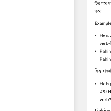
টির পরে থ
করে।
Example
He is
verb-টি
Rahim 
Rahi
কিন্তু বাক
He
is
এবং
H
verb
ন
Linking 