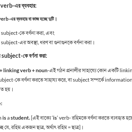
verb-এর ব্যবহার:
verb
-এর ব্যবহার বা কাজ হচ্ছে দুটি।
র subject-কে বর্ণনা করা, এবং
র subject-এর অবস্থা, ধরণ বা গুনাগুনকে বর্ণনা করা।
র subject-কে বর্ণনা করা:
+ linking verb + noun
-এই গঠন প্রনালীর সাহায্যে কোন একটি linkin
ubject-কে বর্ণনা করতে সাহায্য করে, বা subject সম্পর্কে information 
হৃত হয়।
:
m
is
a
student.
[এই বাক্যে ’
is
’ verb- রহিমকে বর্ণনা করতে ব্যবহৃত হ
ছে যে, রহিম একজন ছাত্র, অর্থাৎ রহিম = ছাত্র]।