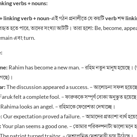
linking verbs + nouns:
+ linking verb + noun
-এই গঠন প্রনালীতে যে কয়টি
verb
শব্দ
link
যবহৃত হতে পারে, তাদের সংখ্যা আটটি। তারা হলো: Be, become, appear
emain এবং turn.
:
me:
Rahim has become a new man. – রহিম নতুন মানুষ হয়েছে। (অ
 গেছে)।
ar:
The discussion appeared a success. – আলোচনা সফল হয়েছ
Faruk felt a complete fool. – ফারুককে সম্পূর্ণ বোকা অনুভুত হয়েছ
:
Rahima looks an angel. – রহিমাকে ফেরেশতা দেখাচ্ছে।
:
Our expectation proved a failure. – আমাদের প্রত্যাশা ব্যর্থ হয়
:
Your plan seems a good one. – তোমার পরিকল্পনাটা ভালো মনে হ
The patriot turned traitor. – দেশপ্রেমিক দেশদ্রোহী হয়ে উঠেছে।