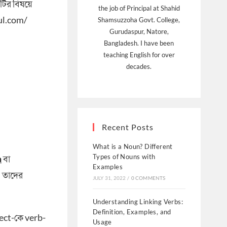
টির বিষয়ে
the job of Principal at Shahid
aul.com/
Shamsuzzoha Govt. College,
Gurudaspur, Natore,
Bangladesh. I have been
teaching English for over
decades.
Recent Posts
What is a Noun? Different
Types of Nouns with
n
বা
Examples
ে, তাদের
JULY 31, 2022
/
0 COMMENTS
Understanding Linking Verbs:
Definition, Examples, and
ject-কে verb-
Usage