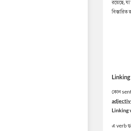
রয়েছে, য
বিস্তারি
Linking
কোন sente
adjecti
Linking 
এ verb গু