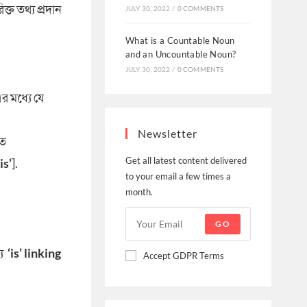
ত তথ্য প্রদান
JULY 30, 2022
/
0 COMMENTS
What is a Countable Noun
and an Uncountable Noun?
JULY 30, 2022
/
0 COMMENTS
র মধ্যে যে
Newsletter
িত
Get all latest content delivered
‘is’
].
to your email a few times a
month.
GO
ে
‘is’
linking
Accept GDPR Terms